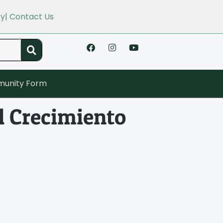
cy
| Contact Us
unity Form
l Crecimiento