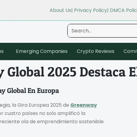
About Us
| Privacy Policy
| DMCA Poli
es
Emerging Companies
Crypto Reviews
Comm
 Global 2025 Destaca E
y Global En Europa
gia, la Gira Europea 2025 de
Greenway
r cuatro países no solo amplificó la
creciente ola de emprendimiento sostenible